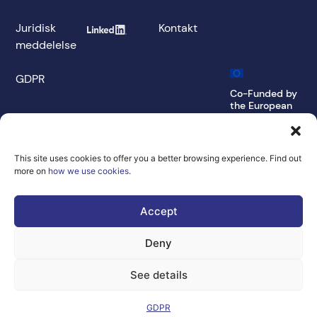
Juridisk
Kontakt
meddelelse
GDPR
Co-Funded by
the European
Union Under
grant
agreement
number
This site uses cookies to offer you a better browsing experience. Find out
101100707
more on
how we use cookies
.
Views and opinions
expressed are
Accept
however those of
the author(s) only
and do not
Deny
necessarily reflect
those of the
European Union or
See details
the Directorate-
General for
Communications
GDPR
Networks, Content