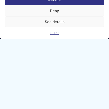
Deny
Juridisk
Kontakt
See details
meddelelse
GDPR
GDPR
Co-Funded by
the European
Union Under
grant
agreement
number
101100707
Views and opinions
expressed are
however those of
the author(s) only
and do not
necessarily reflect
those of the
European Union or
the Directorate-
General for