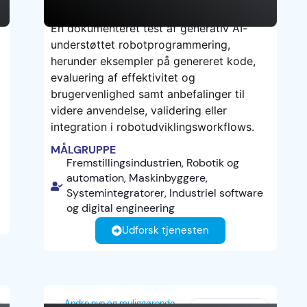
En dokumenteret test af generativ AI-
understøttet robotprogrammering,
TEST
herunder eksempler på genereret kode,
evaluering af effektivitet og
brugervenlighed samt anbefalinger til
videre anvendelse, validering eller
integration i robotudviklingsworkflows.
MÅLGRUPPE
Fremstillingsindustrien, Robotik og
automation, Maskinbyggere,
Systemintegratorer, Industriel software
og digital engineering
Udforsk tjenesten
Andre nye og muliggørende