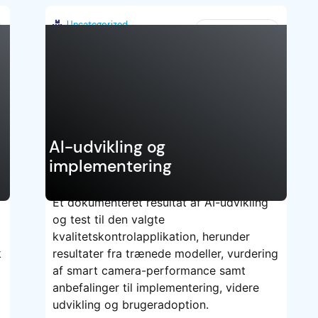
Uncategorized
Danmark
AI-udvikling og
implementering
Et dokumenteret resultat af AI-udvikling
og test til den valgte
TEST
kvalitetskontrolapplikation, herunder
k
resultater fra trænede modeller, vurdering
af smart camera-performance samt
anbefalinger til implementering, videre
udvikling og brugeradoption.