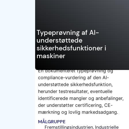
Danmark
Typeprøvning af AI-
understøttede
sikkerhedsfunktioner i
maskiner
En dokumenteret typeprøvning og
compliance-vurdering af den AI-
TEST
understøttede sikkerhedsfunktion,
herunder testresultater, eventuelle
identificerede mangler og anbefalinger,
der understøtter certificering, CE-
mærkning og lovlig markedsadgang.
MÅLGRUPPE
Fremstillingsindustrien, Industrielle