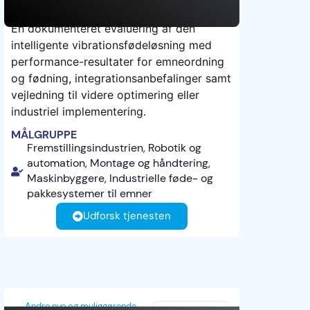
En dokumenteret evaluering af den
EKSPERIMENT
intelligente vibrationsfødeløsning med
performance-resultater for emneordning
og fødning, integrationsanbefalinger samt
vejledning til videre optimering eller
industriel implementering.
MÅLGRUPPE
Fremstillingsindustrien, Robotik og
automation, Montage og håndtering,
Maskinbyggere, Industrielle føde- og
pakkesystemer til emner
Udforsk tjenesten
Andre nye og muliggørende