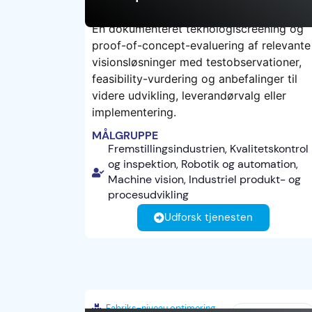
En dokumenteret teknologiscreening og
proof-of-concept-evaluering af relevante
TEST
visionsløsninger med testobservationer,
feasibility-vurdering og anbefalinger til
videre udvikling, leverandørvalg eller
implementering.
MÅLGRUPPE
Fremstillingsindustrien, Kvalitetskontrol
og inspektion, Robotik og automation,
Machine vision, Industriel produkt- og
procesudvikling
Udforsk tjenesten
Fabriks-niveau optimering