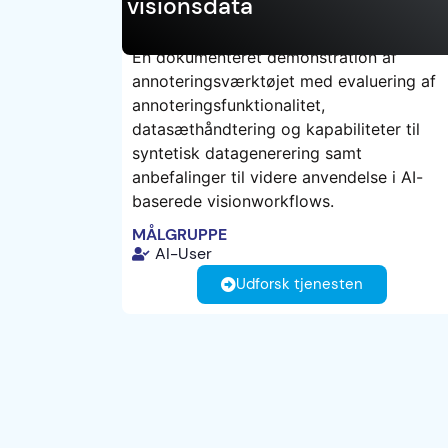
visionsdata
En dokumenteret demonstration af
annoteringsværktøjet med evaluering af
TEST
annoteringsfunktionalitet,
datasæthåndtering og kapabiliteter til
syntetisk datagenerering samt
anbefalinger til videre anvendelse i AI-
baserede visionworkflows.
MÅLGRUPPE
AI-User
Udforsk tjenesten