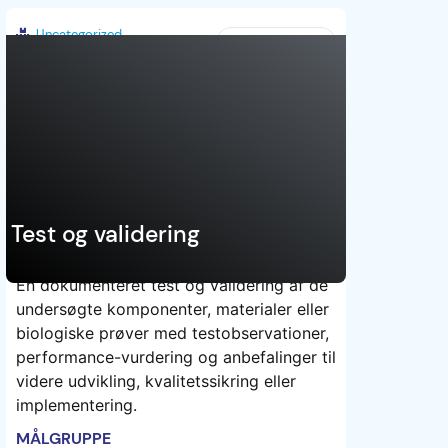
Uncategorized
Danmark
Test og validering
En dokumenteret test og validering af de
undersøgte komponenter, materialer eller
TEST
biologiske prøver med testobservationer,
performance-vurdering og anbefalinger til
videre udvikling, kvalitetssikring eller
implementering.
MÅLGRUPPE