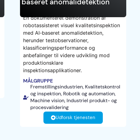
baseret anomalidetektion
En dokumenteret demonstration af
robotassisteret visuel kvalitetsinspektion
TEST
med AI-baseret anomalidetektion,
herunder testobservationer,
klassificeringsperformance og
anbefalinger til videre udvikling mod
produktionsklare
inspektionsapplikationer.
MÅLGRUPPE
Fremstillingsindustrien, Kvalitetskontrol
og inspektion, Robotik og automation,
Machine vision, Industriel produkt- og
procesvalidering
Udforsk tjenesten