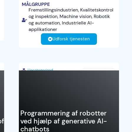
MÅLGRUPPE
Fremstillingsindustrien, Kvalitetskontrol
og inspektion, Machine vision, Robotik
og automation, Industrielle AI-
applikationer
Udforsk tjenesten
Uncategorized
Danmark
Programmering af robotter
of
ved hjælp af generative AI-
chatbots