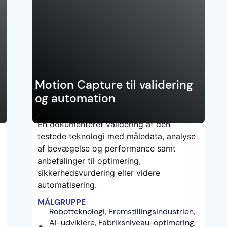
Danmark
teknologier
Motion Capture til validering
og automation
En dokumenteret validering af den
testede teknologi med måledata, analyse
TEST
af bevægelse og performance samt
anbefalinger til optimering,
sikkerhedsvurdering eller videre
automatisering.
MÅLGRUPPE
Robotteknologi, Fremstillingsindustrien,
AI-udviklere, Fabriksniveau-optimering,