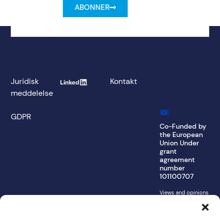
ABONNER
Juridisk
Kontakt
meddelelse
GDPR
Co-Funded by
the European
Union Under
grant
agreement
number
101100707
Views and opinions
expressed are
however those of
the author(s) only