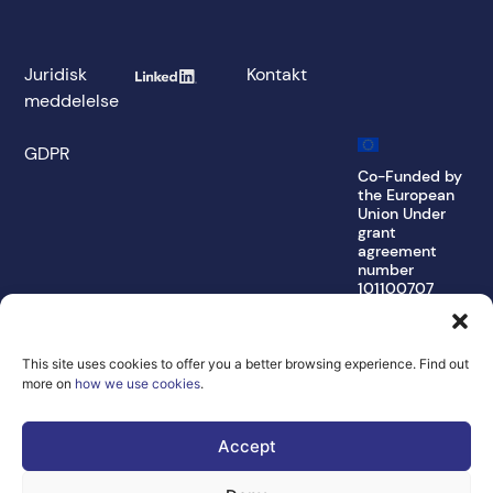
Juridisk
Kontakt
meddelelse
GDPR
Co-Funded by
the European
Union Under
grant
agreement
number
101100707
Views and opinions
expressed are
however those of
This site uses cookies to offer you a better browsing experience. Find out
the author(s) only
more on
how we use cookies
.
and do not
necessarily reflect
those of the
Accept
European Union or
the Directorate-
General for